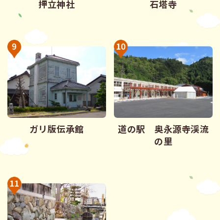
押立神社
石塔寺
ガリ版伝承館
道の駅 奥永源寺渓流
の里