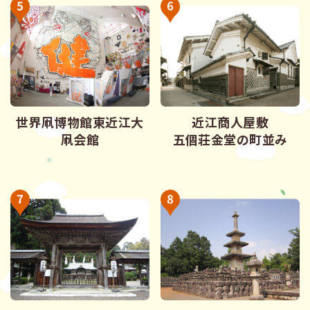
世界凧博物館東近江大
近江商人屋敷
凧会館
五個荘金堂の町並み